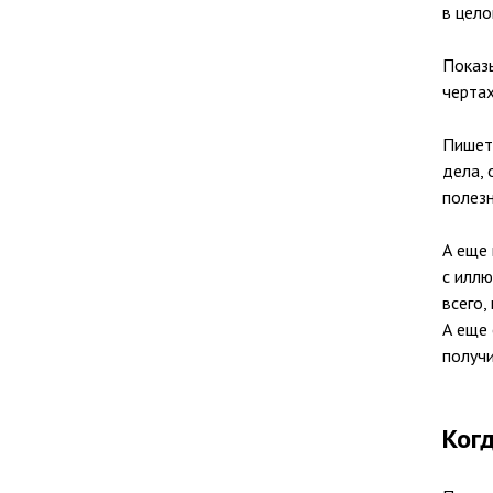
в цело
Показы
чертах
Пишете
дела, 
полезн
А еще 
с иллю
всего,
А еще 
получи
Ког