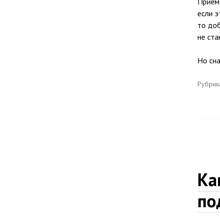
Прием 
если э
то до
не ста
Но сн
Рубрик
Ка
по