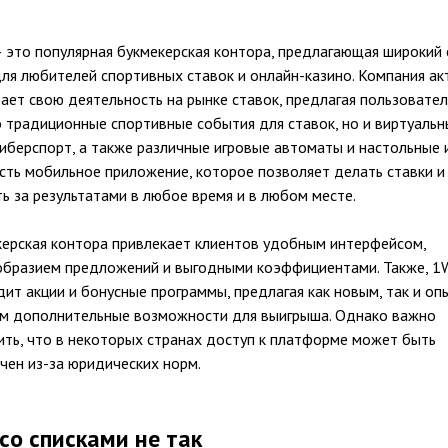
 это популярная букмекерская контора, предлагающая широкий 
для любителей спортивных ставок и онлайн-казино. Компания ак
ает свою деятельность на рынке ставок, предлагая пользовател
 традиционные спортивные события для ставок, но и виртуальн
киберспорт, а также различные игровые автоматы и настольные и
сть мобильное приложение, которое позволяет делать ставки и
ь за результатами в любое время и в любом месте.
керская контора привлекает клиентов удобным интерфейсом,
образием предложений и выгодными коэффициентами. Также, 1
ит акции и бонусные программы, предлагая как новым, так и о
ам дополнительные возможности для выигрыша. Однако важно
ть, что в некоторых странах доступ к платформе может быть
чен из-за юридических норм.
со списками не так