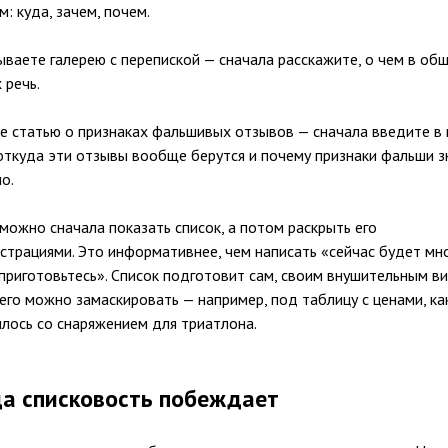
м: куда, зачем, почем.
ваете галерею с перепиской — сначала расскажите, о чем в об
 речь.
 статью о признаках фальшивых отзывов — сначала введите в 
откуда эти отзывы вообще берутся и почему признаки фальши з
о.
можно сначала показать список, а потом раскрыть его
страциями. Это информативнее, чем написать «сейчас будет мн
 приготовьтесь». Список подготовит сам, своим внушительным в
его можно замаскировать — например, под таблицу с ценами, ка
лось со снаряжением для триатлона.
да списковость побеждает